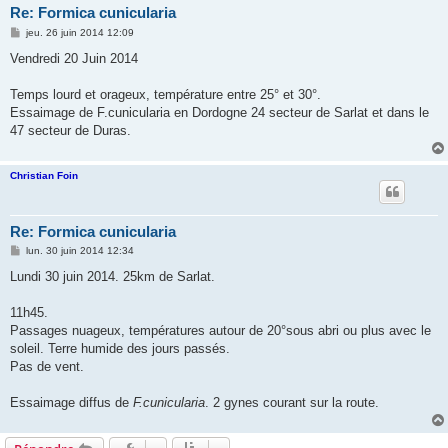
Re: Formica cunicularia
M
jeu. 26 juin 2014 12:09
e
s
Vendredi 20 Juin 2014
s
a
g
Temps lourd et orageux, température entre 25° et 30°.
e
Essaimage de F.cunicularia en Dordogne 24 secteur de Sarlat et dans le
47 secteur de Duras.
Christian Foin
Re: Formica cunicularia
M
lun. 30 juin 2014 12:34
e
s
Lundi 30 juin 2014. 25km de Sarlat.
s
a
g
11h45.
e
Passages nuageux, températures autour de 20°sous abri ou plus avec le
soleil. Terre humide des jours passés.
Pas de vent.
Essaimage diffus de
F.cunicularia
. 2 gynes courant sur la route.