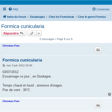
FAQ
Connexion
Index du forum
Essaimages
Chez les Formicinae
Chez le genre Formica
Formica cunicularia
Répondre
3 messages • Page
1
sur
1
Christian Foin
Formica cunicularia
M
mar. 3 juil. 2012 23:40
e
s
03/07/2012
s
Essaimage ce jour , en Dordogne .
a
g
e
Temps chaud et lourd , annonce d'orages.
Pas de vent . 30°C
Christian Foin