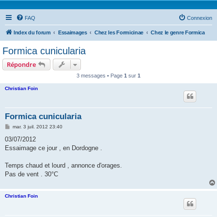
FAQ
Connexion
Index du forum
Essaimages
Chez les Formicinae
Chez le genre Formica
Formica cunicularia
Répondre
3 messages • Page
1
sur
1
Christian Foin
Formica cunicularia
M
mar. 3 juil. 2012 23:40
e
s
03/07/2012
s
Essaimage ce jour , en Dordogne .
a
g
e
Temps chaud et lourd , annonce d'orages.
Pas de vent . 30°C
Christian Foin