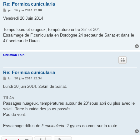
Re: Formica cunicularia
M
jeu. 26 juin 2014 12:09
e
s
Vendredi 20 Juin 2014
s
a
g
Temps lourd et orageux, température entre 25° et 30°.
e
Essaimage de F.cunicularia en Dordogne 24 secteur de Sarlat et dans le
47 secteur de Duras.
Christian Foin
Re: Formica cunicularia
M
lun. 30 juin 2014 12:34
e
s
Lundi 30 juin 2014. 25km de Sarlat.
s
a
g
11h45.
e
Passages nuageux, températures autour de 20°sous abri ou plus avec le
soleil. Terre humide des jours passés.
Pas de vent.
Essaimage diffus de
F.cunicularia
. 2 gynes courant sur la route.