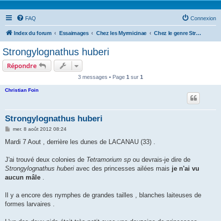
FAQ
Connexion
Index du forum
Essaimages
Chez les Myrmicinae
Chez le genre Strongylognathus
Strongylognathus huberi
Répondre
3 messages • Page
1
sur
1
Christian Foin
Strongylognathus huberi
M
mer. 8 août 2012 08:24
e
s
Mardi 7 Aout , derrière les dunes de LACANAU (33) .
s
a
g
J'ai trouvé deux colonies de
Tetramorium sp
ou devrais-je dire de
e
Strongylognathus huberi
avec des princesses ailées mais
je n'ai vu
aucun mâle
.
Il y a encore des nymphes de grandes tailles , blanches laiteuses de
formes larvaires .