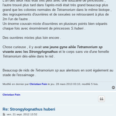
L'un des deux nids était très petit avec une douzaine de princesses ,
l'autre trouvé plus tard dans l'après-midi était très grand beaucoup plus
grand que les colonies normales de
Tetramorium
dans le même biotope ,
des regroupements d'ouvrières et de sexuées se retrouvaient à plus de
2m l'un de l'autre .
Un énorme couvain mixte d'ouvrières en plusieurs points bien séparés
chaque fois avec énormément de princesses
S.huberi
.
Des ouvrières mixtes plus loin encore .
Chose curieuse , il y avait
une jeune gyne ailée
Tetramorium sp
vivante avec les
Strongylognathus
et le corps sans vie d'une femelle
Tetramorium
dés-ailée dans le nid .
Beaucoup de nids de
Tetramorium sp
aux alentours en sont également au
stade de l'essaimage .
Modifié en dernier par
Christian Foin
le jeu. 28 mars 2013 03:10, modifié 5 fois.
Christian Foin
Re: Strongylognathus huberi
M
ven. 21 sept. 2012 13:52