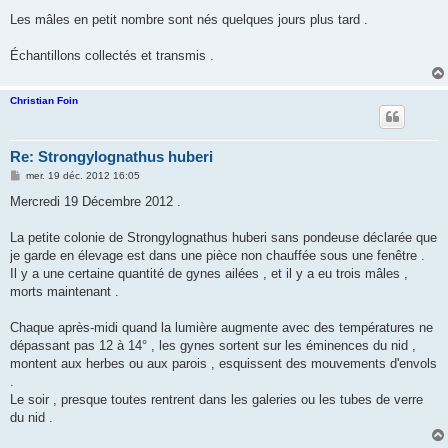
e
s
Les mâles en petit nombre sont nés quelques jours plus tard .
s
a
g
Échantillons collectés et transmis .
e
Christian Foin
Re: Strongylognathus huberi
M
mer. 19 déc. 2012 16:05
e
s
Mercredi 19 Décembre 2012 .
s
a
g
La petite colonie de Strongylognathus huberi sans pondeuse déclarée que
e
je garde en élevage est dans une pièce non chauffée sous une fenêtre .
Il y a une certaine quantité de gynes ailées , et il y a eu trois mâles ,
morts maintenant .
Chaque après-midi quand la lumière augmente avec des températures ne
dépassant pas 12 à 14° , les gynes sortent sur les éminences du nid ,
montent aux herbes ou aux parois , esquissent des mouvements d'envols
.
Le soir , presque toutes rentrent dans les galeries ou les tubes de verre
du nid .