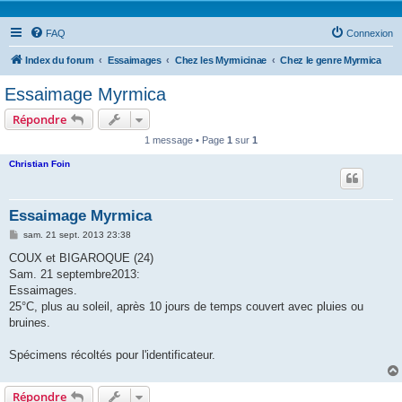
FAQ
Connexion
Index du forum
Essaimages
Chez les Myrmicinae
Chez le genre Myrmica
Essaimage Myrmica
Répondre
1 message • Page
1
sur
1
Christian Foin
Essaimage Myrmica
M
sam. 21 sept. 2013 23:38
e
s
COUX et BIGAROQUE (24)
s
Sam. 21 septembre2013:
a
g
Essaimages.
e
25°C, plus au soleil, après 10 jours de temps couvert avec pluies ou
bruines.
Spécimens récoltés pour l'identificateur.
Répondre