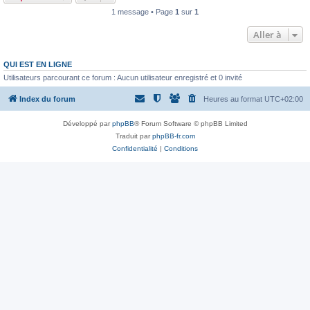
1 message • Page
1
sur
1
Aller à
QUI EST EN LIGNE
Utilisateurs parcourant ce forum : Aucun utilisateur enregistré et 0 invité
Index du forum
Heures au format
UTC+02:00
Développé par
phpBB
® Forum Software © phpBB Limited
Traduit par
phpBB-fr.com
Confidentialité
|
Conditions