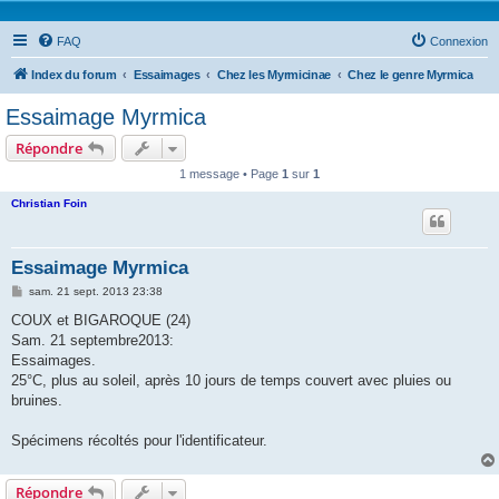
FAQ
Connexion
Index du forum
Essaimages
Chez les Myrmicinae
Chez le genre Myrmica
Essaimage Myrmica
Répondre
1 message • Page
1
sur
1
Christian Foin
Essaimage Myrmica
M
sam. 21 sept. 2013 23:38
e
s
COUX et BIGAROQUE (24)
s
Sam. 21 septembre2013:
a
g
Essaimages.
e
25°C, plus au soleil, après 10 jours de temps couvert avec pluies ou
bruines.
Spécimens récoltés pour l'identificateur.
Répondre