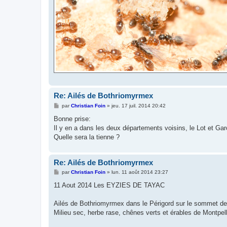
Re: Ailés de Bothriomyrmex
M
par
Christian Foin
»
jeu. 17 juil. 2014 20:42
e
s
Bonne prise:
s
Il y en a dans les deux départements voisins, le Lot et G
a
g
Quelle sera la tienne ?
e
Re: Ailés de Bothriomyrmex
M
par
Christian Foin
»
lun. 11 août 2014 23:27
e
s
11 Aout 2014 Les EYZIES DE TAYAC
s
a
g
Ailés de Bothriomyrmex dans le Périgord sur le sommet de l
e
Milieu sec, herbe rase, chênes verts et érables de Montpell