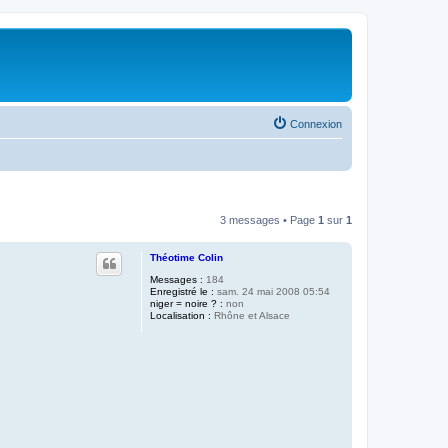
Connexion
3 messages • Page
1
sur
1
Théotime Colin
Messages :
184
Enregistré le :
sam. 24 mai 2008 05:54
niger = noire ? :
non
Localisation :
Rhône et Alsace