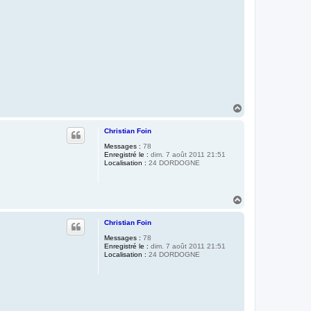
H
a
u
Christian Foin
t
Messages :
78
Enregistré le :
dim. 7 août 2011 21:51
Localisation :
24 DORDOGNE
H
a
u
Christian Foin
t
Messages :
78
Enregistré le :
dim. 7 août 2011 21:51
Localisation :
24 DORDOGNE