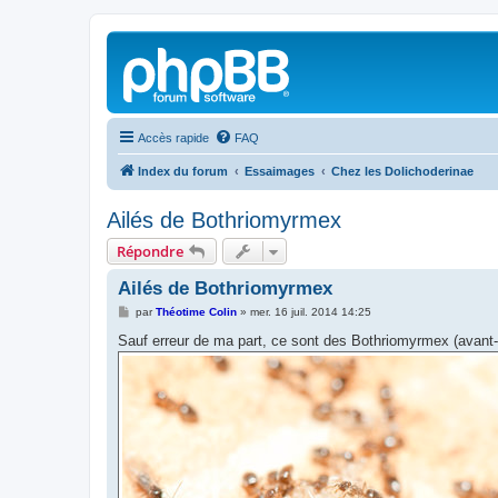
Accès rapide
FAQ
Index du forum
Essaimages
Chez les Dolichoderinae
Ailés de Bothriomyrmex
Répondre
Ailés de Bothriomyrmex
M
par
Théotime Colin
»
mer. 16 juil. 2014 14:25
e
s
Sauf erreur de ma part, ce sont des Bothriomyrmex (avant-h
s
a
g
e