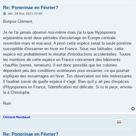
Re: Ponerinae en Février?
M
dim. 28 févr. 2021 23:48
e
s
Bonjour Clément,
s
a
g
Je ne l'ai jamais observé moi-même mais j'ai lu que Hypoponera
e
ergatandria avait deux périodes d'essaimage en Europe centrale:
novembre-mars et mai-aout. A priori cette espèce serait la seule ponérine
susceptible d'essaimer en hiver en France. Sous nos latitudes, cette
espèce est probablement le résultat d'introductions accidentelles. Toutes
les mentions de cette espèce en France concernent des bâtiments
chauffés (serres, terrarium). Il est donc possible que les colonies
dépendent peu des conditions extérieures pour essaimer, ce qui pourrait
expliquer des essaimages en hiver. Ton observation est très intéressante.
Il faudrait savoir de quelle espèce il s'agit. Bien qu'il y ait peu d'espèces
d'Hypoponera en France, l'identification est délicate. Si tu le peux, envoie-
la à Christophe.
Rum
Clément Rambaud
Re: Ponerinae en Février?