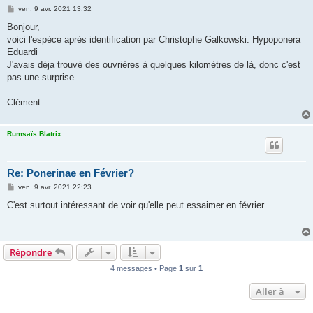
M
ven. 9 avr. 2021 13:32
e
s
Bonjour,
s
voici l'espèce après identification par Christophe Galkowski: Hypoponera
a
g
Eduardi
e
J'avais déja trouvé des ouvrières à quelques kilomètres de là, donc c'est
pas une surprise.
Clément
Rumsaïs Blatrix
Re: Ponerinae en Février?
M
ven. 9 avr. 2021 22:23
e
s
C'est surtout intéressant de voir qu'elle peut essaimer en février.
s
a
g
e
Répondre
4 messages • Page
1
sur
1
Aller à