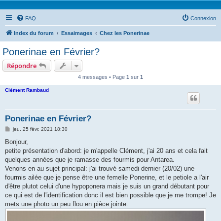
FAQ
Connexion
Index du forum
Essaimages
Chez les Ponerinae
Ponerinae en Février?
Répondre
4 messages • Page
1
sur
1
Clément Rambaud
Ponerinae en Février?
M
jeu. 25 févr. 2021 18:30
e
s
Bonjour,
s
petite présentation d'abord: je m'appelle Clément, j'ai 20 ans et cela fait
a
g
quelques années que je ramasse des fourmis pour Antarea.
e
Venons en au sujet principal: j'ai trouvé samedi dernier (20/02) une
fourmis ailée que je pense être une femelle Ponerine, et le petiole a l'air
d'être plutot celui d'une hypoponera mais je suis un grand débutant pour
ce qui est de l'identification donc il est bien possible que je me trompe! Je
mets une photo un peu flou en pièce jointe.