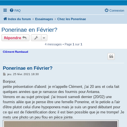
FAQ
Connexion
Index du forum
Essaimages
Chez les Ponerinae
Ponerinae en Février?
Répondre
4 messages • Page
1
sur
1
Clément Rambaud
Ponerinae en Février?
M
jeu. 25 févr. 2021 18:30
e
s
Bonjour,
s
petite présentation d'abord: je m'appelle Clément, j'ai 20 ans et cela fait
a
g
quelques années que je ramasse des fourmis pour Antarea.
e
Venons en au sujet principal: j'ai trouvé samedi dernier (20/02) une
fourmis ailée que je pense être une femelle Ponerine, et le petiole a l'air
d'être plutot celui d'une hypoponera mais je suis un grand débutant pour
ce qui est de l'identification donc il est bien possible que je me trompe! Je
mets une photo un peu flou en pièce jointe.