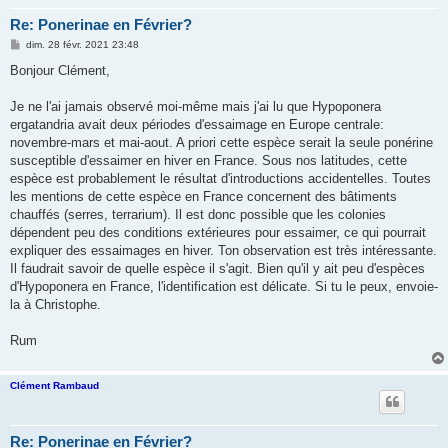
Re: Ponerinae en Février?
M
dim. 28 févr. 2021 23:48
e
s
Bonjour Clément,
s
a
g
Je ne l'ai jamais observé moi-même mais j'ai lu que Hypoponera
e
ergatandria avait deux périodes d'essaimage en Europe centrale:
novembre-mars et mai-aout. A priori cette espèce serait la seule ponérine
susceptible d'essaimer en hiver en France. Sous nos latitudes, cette
espèce est probablement le résultat d'introductions accidentelles. Toutes
les mentions de cette espèce en France concernent des bâtiments
chauffés (serres, terrarium). Il est donc possible que les colonies
dépendent peu des conditions extérieures pour essaimer, ce qui pourrait
expliquer des essaimages en hiver. Ton observation est très intéressante.
Il faudrait savoir de quelle espèce il s'agit. Bien qu'il y ait peu d'espèces
d'Hypoponera en France, l'identification est délicate. Si tu le peux, envoie-
la à Christophe.
Rum
Clément Rambaud
Re: Ponerinae en Février?