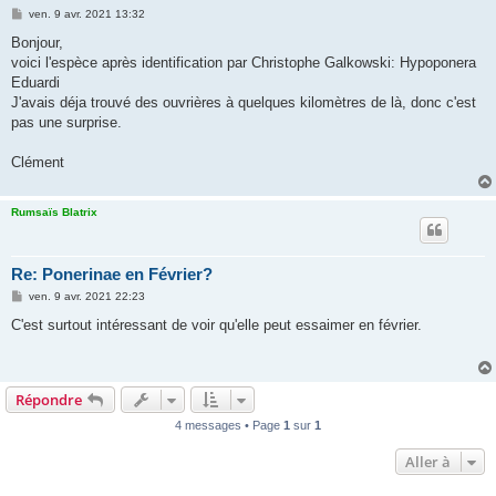
M
ven. 9 avr. 2021 13:32
e
s
Bonjour,
s
voici l'espèce après identification par Christophe Galkowski: Hypoponera
a
g
Eduardi
e
J'avais déja trouvé des ouvrières à quelques kilomètres de là, donc c'est
pas une surprise.
Clément
Rumsaïs Blatrix
Re: Ponerinae en Février?
M
ven. 9 avr. 2021 22:23
e
s
C'est surtout intéressant de voir qu'elle peut essaimer en février.
s
a
g
e
Répondre
4 messages • Page
1
sur
1
Aller à