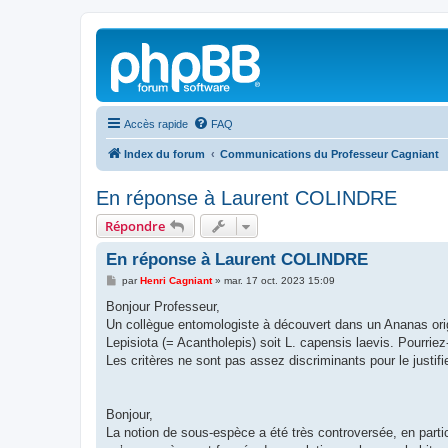
Accès rapide
FAQ
Index du forum
Communications du Professeur Cagniant
En réponse à Laurent COLINDRE
Répondre
En réponse à Laurent COLINDRE
M
par
Henri Cagniant
»
mar. 17 oct. 2023 15:09
e
s
Bonjour Professeur,
s
Un collègue entomologiste à découvert dans un Ananas origi
a
g
Lepisiota (= Acantholepis) soit L. capensis laevis. Pourriez
e
Les critères ne sont pas assez discriminants pour le justifie
Bonjour,
La notion de sous-espèce a été très controversée, en partic