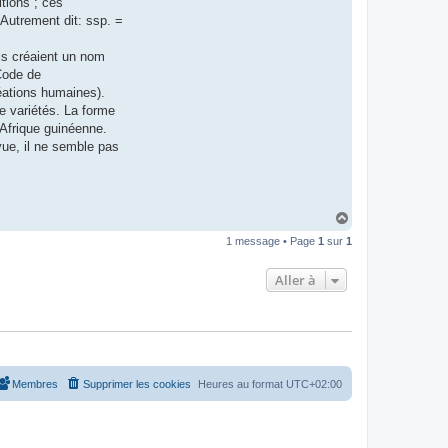
tions ; ces
 Autrement dit: ssp. =
ils créaient un nom
 Code de
éations humaines).
e variétés. La forme
’Afrique guinéenne.
ue, il ne semble pas
H
a
1 message • Page
1
sur
1
u
t
Aller à
Membres
Supprimer les cookies
Heures au format
UTC+02:00