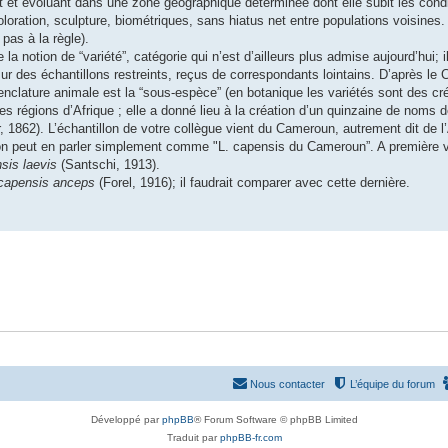
 et évoluant dans une zone géographique déterminée dont elle subit les condi
oration, sculpture, biométriques, sans hiatus net entre populations voisines.
pas à la règle).
 notion de “variété”, catégorie qui n’est d’ailleurs plus admise aujourd’hui; 
r des échantillons restreints, reçus de correspondants lointains. D’après le
nclature animale est la “sous-espèce” (en botanique les variétés sont des cr
 régions d’Afrique ; elle a donné lieu à la création d’un quinzaine de noms d
 1862). L’échantillon de votre collègue vient du Cameroun, autrement dit de l
 on peut en parler simplement comme "L. capensis du Cameroun”. A première v
sis laevis
(Santschi, 1913).
 capensis anceps
(Forel, 1916); il faudrait comparer avec cette dernière.
Nous contacter
L’équipe du forum
Développé par
phpBB
® Forum Software © phpBB Limited
Traduit par
phpBB-fr.com