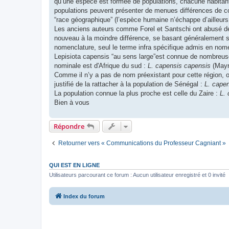
qu’une espèce est formée de populations, chacune habitant
populations peuvent présenter de menues différences de col
“race géographique” (l’espèce humaine n’échappe d’ailleurs 
Les anciens auteurs comme Forel et Santschi ont abusé de la
nouveau à la moindre différence, se basant généralement su
nomenclature, seul le terme infra spécifique admis en nome
Lepisiota capensis “au sens large”est connue de nombreuses
nominale est d'Afrique du sud :
L. capensis capensis
(Mayr,
Comme il n’y a pas de nom préexistant pour cette région,
justifié de la rattacher à la population de Sénégal :
L. capen
La population connue la plus proche est celle du Zaire :
L.
Bien à vous
Répondre
Retourner vers « Communications du Professeur Cagniant »
QUI EST EN LIGNE
Utilisateurs parcourant ce forum : Aucun utilisateur enregistré et 0 invité
Index du forum