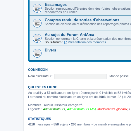
Essaimages
Section regroupant différentes données (dates, observations
rencontrées en France.
Comptes rendu de sorties d'observations.
Section de discussion et d'évocation des reportages photos c
Au sujet du Forum AntArea
Section concernant la Charte et la présentation des membre
Sous-forum :
Présentation des membres.
Divers
CONNEXION
Nom d’utilisateur :
Mot de passe :
QUI EST EN LIGNE
Au total il y a
52
utilisateurs en ligne : 0 enregistré, 0 invisible et 52 invi
Le record du nombre d’utilisateurs en ligne est de
4903
, le mer. 22 juil. 
Membres : Aucun utilisateur enregistré
Légende :
Administrateurs
,
Administrateurs Mail
,
Modérateurs globaux
,
L
STATISTIQUES
4118
messages •
558
sujets •
266
membres • Le membre enregistré le p