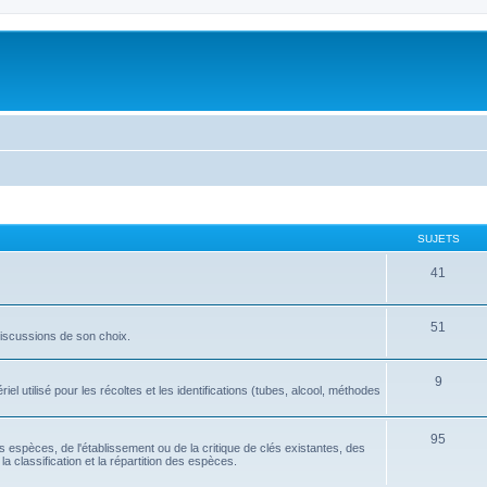
SUJETS
41
51
discussions de son choix.
9
l utilisé pour les récoltes et les identifications (tubes, alcool, méthodes
95
tes espèces, de l'établissement ou de la critique de clés existantes, des
la classification et la répartition des espèces.