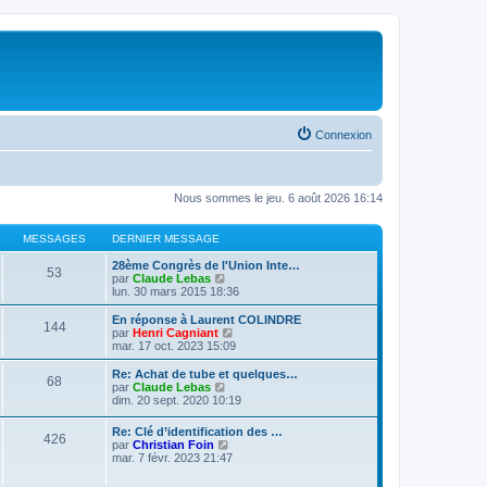
Connexion
Nous sommes le jeu. 6 août 2026 16:14
MESSAGES
DERNIER MESSAGE
28ème Congrès de l'Union Inte…
53
V
par
Claude Lebas
o
lun. 30 mars 2015 18:36
i
r
En réponse à Laurent COLINDRE
144
l
V
par
Henri Cagniant
e
o
mar. 17 oct. 2023 15:09
d
i
e
r
Re: Achat de tube et quelques…
68
r
l
V
par
Claude Lebas
n
e
o
dim. 20 sept. 2020 10:19
i
d
i
e
e
r
Re: Clé d’identification des …
r
r
426
l
V
par
Christian Foin
m
n
e
o
mar. 7 févr. 2023 21:47
e
i
d
i
s
e
e
r
s