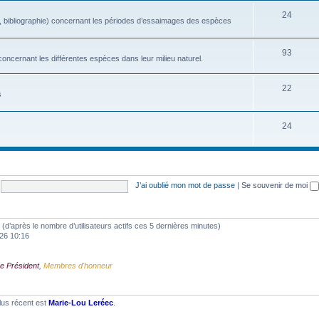
24
, bibliographie) concernant les périodes d’essaimages des espèces
93
oncernant les différentes espèces dans leur milieu naturel.
22
s
24
J’ai oublié mon mot de passe
|
Se souvenir de moi
tés (d’après le nombre d’utilisateurs actifs ces 5 dernières minutes)
2026 10:16
e Président
,
Membres d'honneur
lus récent est
Marie-Lou Leréec
.