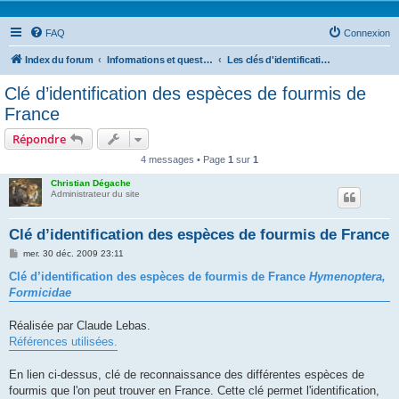
FAQ
Connexion
Index du forum
Informations et questions taxonomiques
Les clés d'identifications
Clé d’identification des espèces de fourmis de
France
Répondre
4 messages • Page
1
sur
1
Christian Dégache
Administrateur du site
Clé d’identification des espèces de fourmis de France
M
mer. 30 déc. 2009 23:11
e
s
Clé d’identification des espèces de fourmis de France
Hymenoptera,
s
Formicidae
a
g
e
Réalisée par Claude Lebas.
Références utilisées.
En lien ci-dessus, clé de reconnaissance des différentes espèces de
fourmis que l'on peut trouver en France. Cette clé permet l'identification,