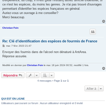
d'expérience, du coup, il m'est (pour l'instant) assez difficile d'identifier, si
ce n'est les espèces, du moins les genres. Je n'ai pas trouvé d'ouvrages
permettant d'identifier les espèces françaises en général.
Auriez-vous un ouvrage à me conseiller?
Merci beaucoup.
Christian Foin
Re: Clé d’identification des espèces de fourmis de France
M
mar. 7 févr. 2023 21:47
e
s
Envoyer des fourmis dans de l'alcool non dénaturé à AntArea.
s
Réponse assurée.
a
g
e
Modifié en dernier par
Christian Foin
le mar. 18 juin 2024 00:52, modifié 1 fois.
Répondre
4 messages • Page
1
sur
1
Aller à
QUI EST EN LIGNE
Utilisateurs parcourant ce forum : Aucun utilisateur enregistré et 0 invité