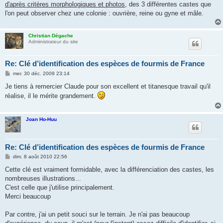
d'après critères morphologiques et photos
, des 3 différentes castes que
l'on peut observer chez une colonie : ouvrière, reine ou gyne et mâle.
Christian Dégache
Administrateur du site
Re: Clé d’identification des espèces de fourmis de France
M
mer. 30 déc. 2009 23:14
e
s
Je tiens à remercier Claude pour son excellent et titanesque travail qu'il
s
réalise, il le mérite grandement.
a
g
e
Joan Ho-Huu
Re: Clé d’identification des espèces de fourmis de France
M
dim. 8 août 2010 22:56
e
s
Cette clé est vraiment formidable, avec la différenciation des castes, les
s
nombreuses illustrations...
a
g
C'est celle que j'utilise principalement.
e
Merci beaucoup
Par contre, j'ai un petit souci sur le terrain. Je n'ai pas beaucoup