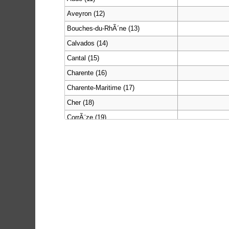
Aveyron (12)
Bouches-du-RhÃ´ne (13)
Calvados (14)
Cantal (15)
Charente (16)
Charente-Maritime (17)
Cher (18)
CorrÃ¨ze (19)
CÃ´te-d'Or (21)
CÃ´tes-d'Armor (22)
Creuse (23)
Dordogne (24)
Doubs (25)
DrÃ´me (26)
Eure (27)