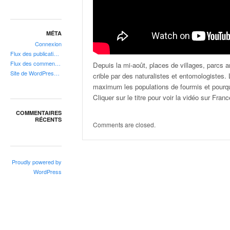
r
é
p
a
MÉTA
r
Connexion
t
Flux des publications
i
Flux des commentaires
Depuis la mi-août, places de villages, parcs 
Site de WordPress-FR
t
crible par des naturalistes et entomologistes. 
i
maximum les populations de fourmis et pourqu
o
Cliquer sur le titre pour voir la vidéo sur Franc
n
COMMENTAIRES
,
RÉCENTS
Comments are closed.
l
o
c
a
Proudly powered by
l
WordPress
i
s
a
t
i